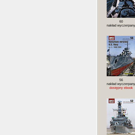
60
nakład wyczerpan
56
nakład wyczerpan
dostępny ebook