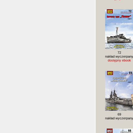
72
nakład wyczerpan
dostępny ebook
69
nakład wyczerpan