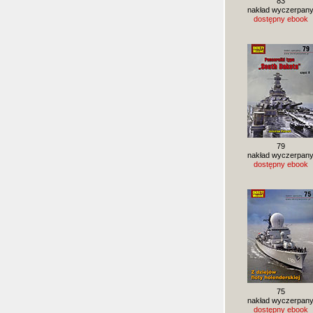
83
nakład wyczerpan
dostępny ebook
79
nakład wyczerpan
dostępny ebook
75
nakład wyczerpan
dostępny ebook