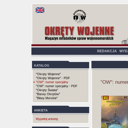
REDAKCJA
WYD
KATALOG
"Okręty Wojenne"
"Okręty Wojenne" - PDF
"OW": numer
»
"OW": numer specjalny
"OW": numer specjalny - PDF
"Okręty Świata"
"Barwy Okrętów"
"Bitwy Morskie"
ANKIETA
Wypełnij ankietę