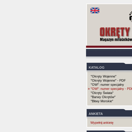
KATALOG
"Okręty Wojenne"
"Okręty Wojenne" - PDF
"OW": numer specjalny
»
"OW": numer specjalny - PD
"Okręty Świata"
"Barwy Okrętów"
"Bitwy Morskie"
ANKIETA
Wypełnij ankietę