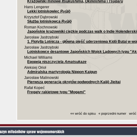
Krążowniki minowe
Itsukushima
,
Okinoshima
i
Tsugaru
Hans Lengerer
Lekki lotniskowiec
Ryūjō
Krzysztof Dąbrowski
Służba lotniskowca
Ryūjō
Roman Kochnowski
Japońskie krążowniki ciężkie podczas walk o Indie Holendersk
Jarosław Jastrzębski
1. Flotylla Lotnicza - główna pięść uderzeniowa Kidō Butai w wo
Jarosław Jastrzębski
Lotniskowce desantowe Japońskich Wojsk Lądowych typu "Ak
Michael Williams
Epopeja niszczyciela
Amatsukaze
Aleksiej Orioł
Admiralska martyrologia Nippon Kaigun
Jarosław Malinowski
Pierwsza generacja okrętów podwodnych Kaijō Jieitai
Rafał Kopeć
Fregaty rakietowe typu "Mogami"
«« wróć do spisu
« poprzedni numer
wróć
Czas generowania strony (bez nagłowka i stop