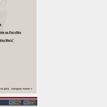
ie
jnie na Pacyfiku
itsu Maru"
 na górę
następny numer »
ki): 0,0063700675964355 sekund