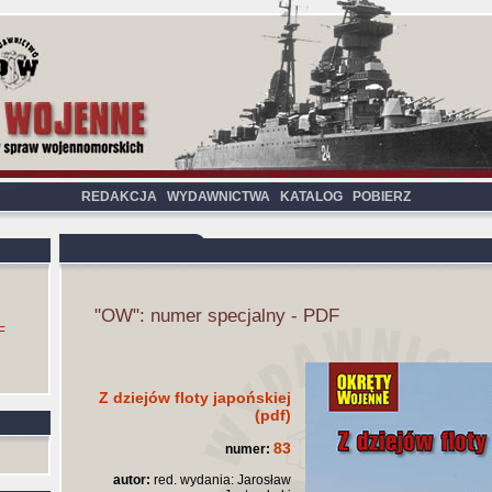
REDAKCJA
WYDAWNICTWA
KATALOG
POBIERZ
"OW": numer specjalny - PDF
F
Z dziejów floty japońskiej
(pdf)
83
numer:
autor:
red. wydania: Jarosław