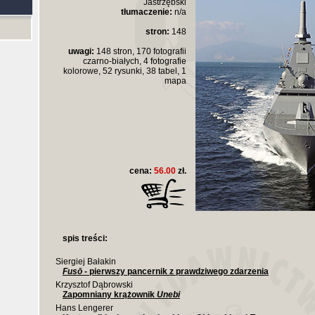
Jastrzębski
tłumaczenie:
n/a
stron:
148
uwagi:
148 stron, 170 fotografii
czarno-białych, 4 fotografie
kolorowe, 52 rysunki, 38 tabel, 1
mapa
cena:
56.00
zł.
spis treści:
Siergiej Bałakin
Fusō
- pierwszy pancernik z prawdziwego zdarzenia
Krzysztof Dąbrowski
Zapomniany krążownik
Unebi
Hans Lengerer