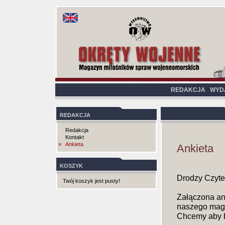
REDAKCJA
WYD
REDAKCJA
Redakcja
Kontakt
»
Ankieta
Ankieta
KOSZYK
Drodzy Czyte
Twój koszyk jest pusty!
Załączona an
naszego mag
Chcemy aby b