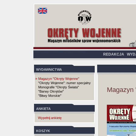
REDAKCJA
WYD
WYDAWNICTWA
»
Magazyn "Okręty Wojenne"
"Okręty Wojenne": numer specjalny
Monografie "Okręty Świata"
Magazyn 
"Barwy Okrętów"
"Bitwy Morskie"
ANKIETA
Wypełnij ankietę
KOSZYK