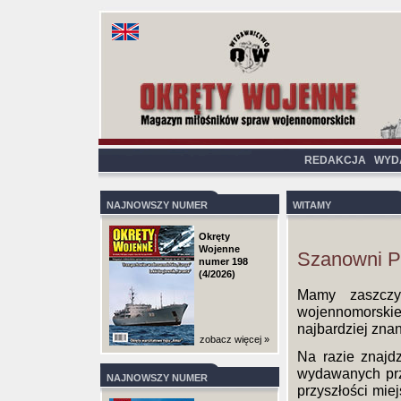
REDAKCJA
WYD
NAJNOWSZY NUMER
WITAMY
Okręty
Wojenne
Szanowni P
numer 198
(4/2026)
Mamy zaszczy
wojennomorski
najbardziej znan
zobacz więcej »
Na razie znajdz
wydawanych prz
NAJNOWSZY NUMER
przyszłości mie