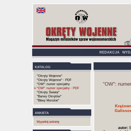
REDAKCJA
WYD
KATALOG
"Okręty Wojenne"
"Okręty Wojenne" - PDF
"OW": numer
"OW": numer specjalny
»
"OW": numer specjalny - PDF
"Okręty Świata"
"Barwy Okrętów"
"Bitwy Morskie"
Krążown
Galisson
ANKIETA
Wypełnij ankietę
autor:
S