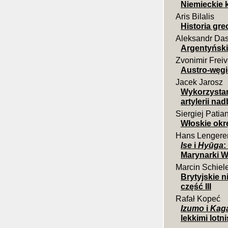
Niemieckie k
Aris Bilalis
Historia gr
Aleksandr Da
Argentyński
Zvonimir Frei
Austro-węgi
Jacek Jarosz
Wykorzystan
artylerii na
Siergiej Patia
Włoskie okrę
Hans Lengere
Ise
i
Hyūga
:
Marynarki Wo
Marcin Schiel
Brytyjskie 
część III
Rafał Kopeć
Izumo
i
Kag
lekkimi lotn