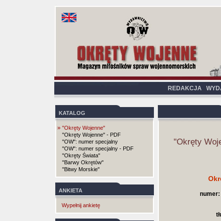
REDAKCJA
WYD
KATALOG
»
"Okręty Wojenne"
"Okręty Wojenne" - PDF
"Okręty Woj
"OW": numer specjalny
"OW": numer specjalny - PDF
"Okręty Świata"
"Barwy Okrętów"
"Bitwy Morskie"
Okr
ANKIETA
numer:
Wypełnij ankietę
t