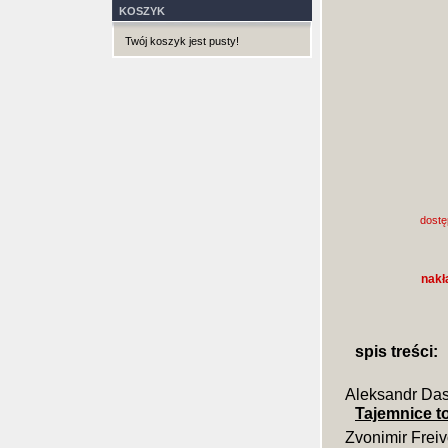
KOSZYK
Twój koszyk jest pusty!
dostę
nakł
spis treści:
Aleksandr Da
Tajemnice 
Zvonimir Frei