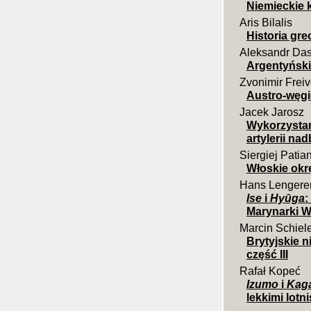
Niemieckie k
Aris Bilalis
Historia gr
Aleksandr Da
Argentyński
Zvonimir Frei
Austro-węgi
Jacek Jarosz
Wykorzystan
artylerii na
Siergiej Patia
Włoskie okrę
Hans Lengere
Ise
i
Hyūga
:
Marynarki Wo
Marcin Schiel
Brytyjskie 
część III
Rafał Kopeć
Izumo
i
Kag
lekkimi lotn