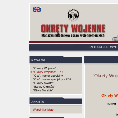
REDAKCJA
WYD
KATALOG
"Okręty Wojenne"
»
"Okręty Wojenne" - PDF
"Okręty Woj
"OW": numer specjalny
"OW": numer specjalny - PDF
"Okręty Świata"
"Barwy Okrętów"
"Bitwy Morskie"
Okręty W
ANKIETA
numer:
Wypełnij ankietę
t