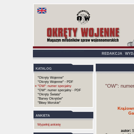
REDAKCJA
WYD
KATALOG
"Okręty Wojenne"
"Okręty Wojenne" - PDF
"OW": numer
»
"OW": numer specjalny
"OW": numer specjalny - PDF
"Okręty Świata"
"Barwy Okrętów"
"Bitwy Morskie"
Krążown
Ga
ANKIETA
Wypełnij ankietę
autor:
S