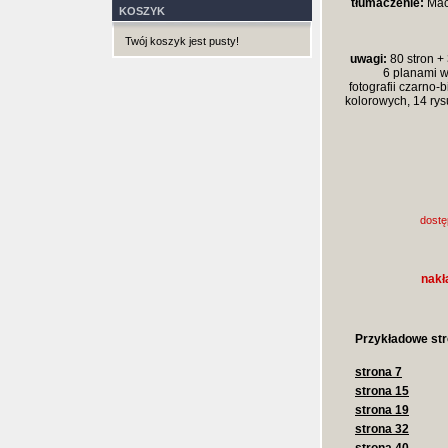
tłumaczenie:
Maci
KOSZYK
Twój koszyk jest pusty!
uwagi:
80 stron + 
6 planami w
fotografii czarno-b
kolorowych, 14 rys
dostę
nakł
Przykładowe str
strona 7
strona 15
strona 19
strona 32