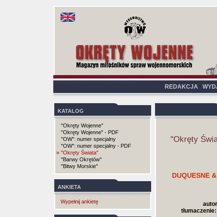
REDAKCJA
WYD
KATALOG
"Okręty Wojenne"
"Okręty Wojenne" - PDF
"Okręty Świa
"OW": numer specjalny
"OW": numer specjalny - PDF
»
"Okręty Świata"
"Barwy Okrętów"
"Bitwy Morskie"
DUQUESNE &
ANKIETA
Wypełnij ankietę
autor
tłumaczenie: