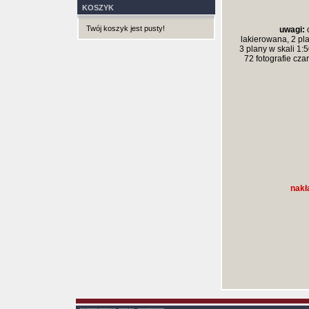
KOSZYK
Twój koszyk jest pusty!
uwagi:
o
lakierowana, 2 pl
3 plany w skali 1:
72 fotografie czar
nakł