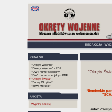
REDAKCJA
WYD
KATALOG
"Okręty Wojenne"
"Okręty Wojenne" - PDF
"Okręty Świa
"OW": numer specjalny
"OW": numer specjalny - PDF
»
"Okręty Świata"
"Barwy Okrętów"
"Bitwy Morskie"
Niemieckie pan
"SCH
ANKIETA
Wypełnij ankietę
autor:
Przemysł