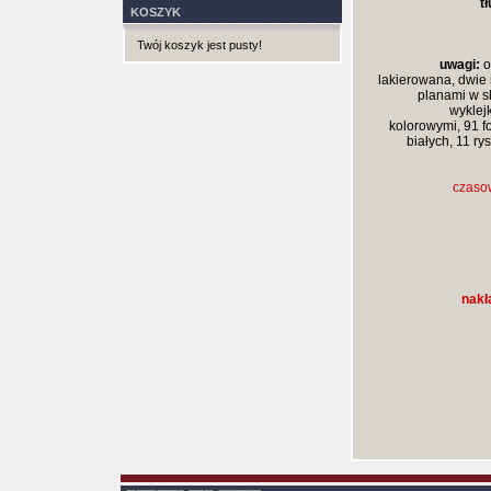
t
KOSZYK
Twój koszyk jest pusty!
uwagi:
o
lakierowana, dwie 
planami w sk
wyklej
kolorowymi, 91 fo
białych, 11 r
czaso
nakł