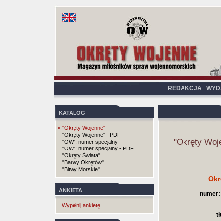
REDAKCJA
WYD
KATALOG
»
"Okręty Wojenne"
"Okręty Wojenne" - PDF
"Okręty Woj
"OW": numer specjalny
"OW": numer specjalny - PDF
"Okręty Świata"
"Barwy Okrętów"
"Bitwy Morskie"
Okr
ANKIETA
numer:
Wypełnij ankietę
t