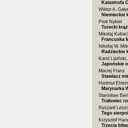
Katastrofa
C
Wiktor A. Gały
Niemieckie 
Piotr Nykiel
Turecki kr
Mikołaj Kubac
Francuska M
Nikołaj W. Mit
Radzieckie 
Karol Lipiński
Japońskie 
Maciej Franz
Stawiacz m
Hartmut Ehler
Marynarka W
Stanisław Bie
Trałowiec rz
Ryszard Leszc
Tego sierpn
Krzysztof Han
Trzecia bitw