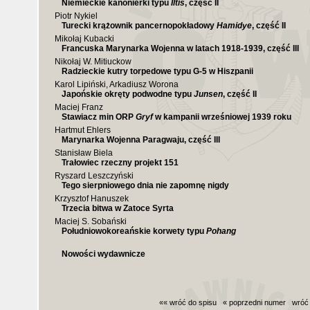
Niemieckie kanonierki typu
Iltis
, część II
Piotr Nykiel
Turecki krążownik pancernopokładowy
Hamidye
, część II
Mikołaj Kubacki
Francuska Marynarka Wojenna w latach 1918-1939, część III
Nikołaj W. Mitiuckow
Radzieckie kutry torpedowe typu G-5 w Hiszpanii
Karol Lipiński, Arkadiusz Worona
Japońskie okręty podwodne typu
Junsen
, część II
Maciej Franz
Stawiacz min ORP
Gryf
w kampanii wrześniowej 1939 roku
Hartmut Ehlers
Marynarka Wojenna Paragwaju, część III
Stanisław Biela
Trałowiec rzeczny projekt 151
Ryszard Leszczyński
Tego sierpniowego dnia nie zapomnę nigdy
Krzysztof Hanuszek
Trzecia bitwa w Zatoce Syrta
Maciej S. Sobański
Południowokoreańskie korwety typu
Pohang
Nowości wydawnicze
«« wróć do spisu
« poprzedni numer
wróć