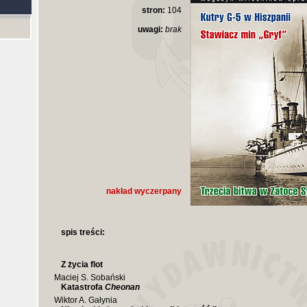
stron:
104
uwagi:
brak
nakład wyczerpany
spis treści:
Z życia flot
Maciej S. Sobański
Katastrofa
Cheonan
Wiktor A. Gałynia