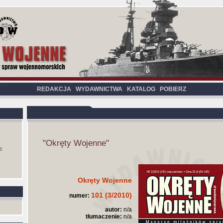
REDAKCJA
WYDAWNICTWA
KATALOG
POBIERZ
"Okręty Wojenne"
F
Okręty Wojenne
101 (3/2010)
numer:
autor:
n/a
tłumaczenie:
n/a