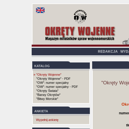
REDAKCJA
WYD
KATALOG
»
"Okręty Wojenne"
"Okręty Wojenne" - PDF
"Okręty Woj
"OW": numer specjalny
"OW": numer specjalny - PDF
"Okręty Świata"
"Barwy Okrętów"
"Bitwy Morskie"
Okr
ANKIETA
numer
Wypełnij ankietę
t