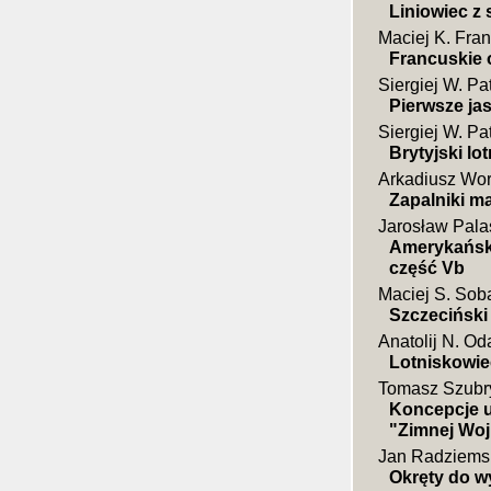
Liniowiec z
Maciej K. Fra
Francuskie o
Siergiej W. Pa
Pierwsze jas
Siergiej W. Pa
Brytyjski lo
Arkadiusz Wor
Zapalniki m
Jarosław Pala
Amerykański
część Vb
Maciej S. Sob
Szczeciński
Anatolij N. Od
Lotniskowi
Tomasz Szubr
Koncepcje u
"Zimnej Wo
Jan Radziems
Okręty do wy