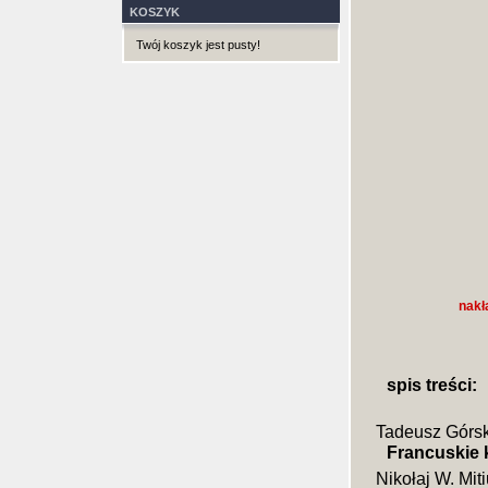
KOSZYK
Twój koszyk jest pusty!
nakł
spis treści:
Tadeusz Górsk
Francuskie
Nikołaj W. Mit