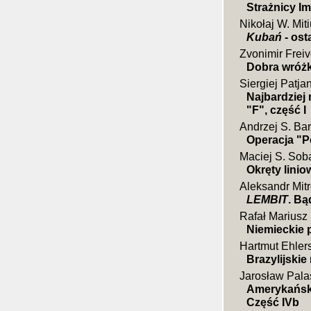
Strażnicy I
Nikołaj W. Mit
Kubań
- ost
Zvonimir Frei
Dobra wróżk
Siergiej Patja
Najbardziej
"F", część I
Andrzej S. Bar
Operacja "P
Maciej S. Sob
Okręty lini
Aleksandr Mit
LEMBIT
. Bą
Rafał Mariusz
Niemieckie 
Hartmut Ehler
Brazylijskie
Jarosław Pala
Amerykański
Część IVb