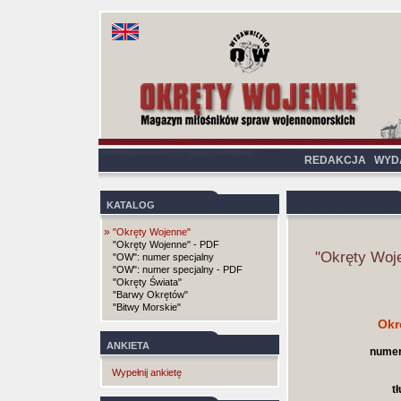
REDAKCJA
WYD
KATALOG
»
"Okręty Wojenne"
"Okręty Wojenne" - PDF
"Okręty Woj
"OW": numer specjalny
"OW": numer specjalny - PDF
"Okręty Świata"
"Barwy Okrętów"
"Bitwy Morskie"
Okr
ANKIETA
numer
Wypełnij ankietę
t