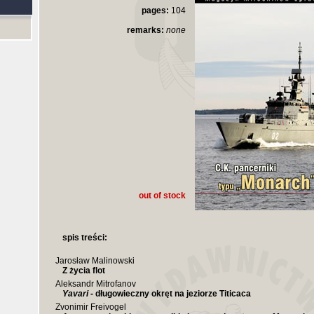
pages:
104
remarks:
none
out of stock
spis treści:
Jarosław Malinowski
Z życia flot
Aleksandr Mitrofanov
Yavari
- długowieczny okręt na jeziorze Titicaca
Zvonimir Freivogel