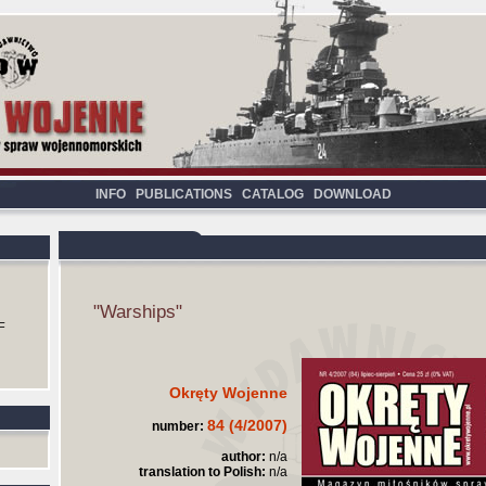
INFO
PUBLICATIONS
CATALOG
DOWNLOAD
"Warships"
F
Okręty Wojenne
84 (4/2007)
number:
author:
n/a
translation to Polish:
n/a