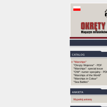
CATALOG
»
"Warships"
"Okręty Wojenne" - PDF
"Warships": special issue
"OW": numer specjalny - PD
"Warships of the World"
"Warships in Colour"
"Sea Battles"
ANKIETA
Wypełnij ankietę