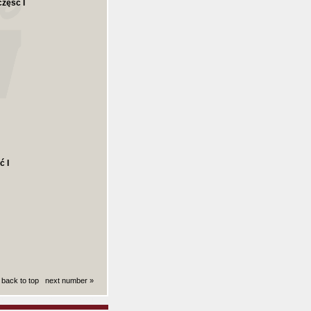
 część I
ć I
back to top
next number »
ki): 0.0090210437774658 sekund