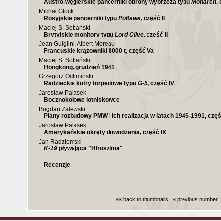
Austro-węgierskie pancerniki obrony wybrzeża typu
Monarch
,
Michał Glock
Rosyjskie pancerniki typu
Połtawa
, część II
Maciej S. Sobański
Brytyjskie monitory typu
Lord Clive
, część II
Jean Guiglini, Albert Moreau
Francuskie krążowniki 8000 t, część Va
Maciej S. Sobański
Hongkong, grudzień 1941
Grzegorz Ochmiński
Radzieckie kutry torpedowe typu
G-5
, część IV
Jarosław Palasek
Bocznokołowe lotniskowce
Bogdan Zalewski
Plany rozbudowy PMW i ich realizacja w latach 1945-1991, częś
Jarosław Palasek
Amerykańskie okręty dowodzenia, część IX
Jan Radziemski
K-19
pływająca "Hiroszima"
Recenzje
«« back to thumbnails
« previous number
Czas generowania strony (bez nagłowka i stop