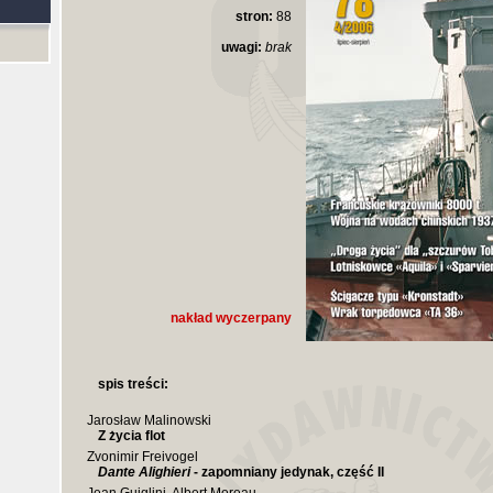
stron:
88
uwagi:
brak
nakład wyczerpany
spis treści:
Jarosław Malinowski
Z życia flot
Zvonimir Freivogel
Dante Alighieri
- zapomniany jedynak, część II