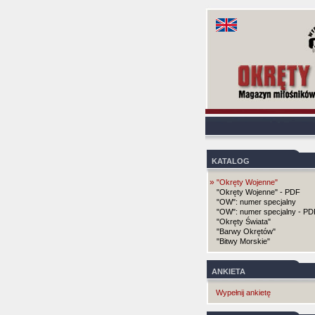
KATALOG
»
"Okręty Wojenne"
"Okręty Wojenne" - PDF
"OW": numer specjalny
"OW": numer specjalny - PD
"Okręty Świata"
"Barwy Okrętów"
"Bitwy Morskie"
ANKIETA
Wypełnij ankietę