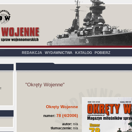
REDAKCJA
WYDAWNICTWA
KATALOG
POBIERZ
"Okręty Wojenne"
F
Okręty Wojenne
78 (4/2006)
numer:
autor:
n/a
tłumaczenie:
n/a