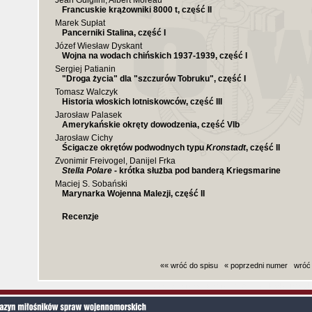
Jean Guiglini, Albert Moreau
Francuskie krążowniki 8000 t, część II
Marek Supłat
Pancerniki Stalina, część I
Józef Wiesław Dyskant
Wojna na wodach chińskich 1937-1939, część I
Sergiej Patianin
"Droga życia" dla "szczurów Tobruku", część I
Tomasz Walczyk
Historia włoskich lotniskowców, część III
Jarosław Palasek
Amerykańskie okręty dowodzenia, część VIb
Jarosław Cichy
Ścigacze okrętów podwodnych typu
Kronstadt
, część II
Zvonimir Freivogel, Danijel Frka
Stella Polare
- krótka służba pod banderą Kriegsmarine
Maciej S. Sobański
Marynarka Wojenna Malezji, część II
Recenzje
«« wróć do spisu
« poprzedni numer
wróć
Czas generowania strony (bez nagłowka i stop