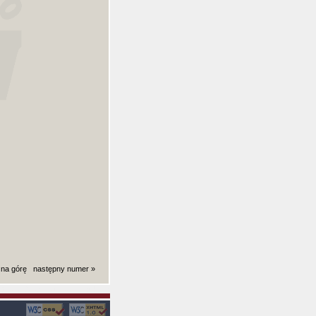
 na górę
następny numer »
ki): 0,0037081241607666 sekund