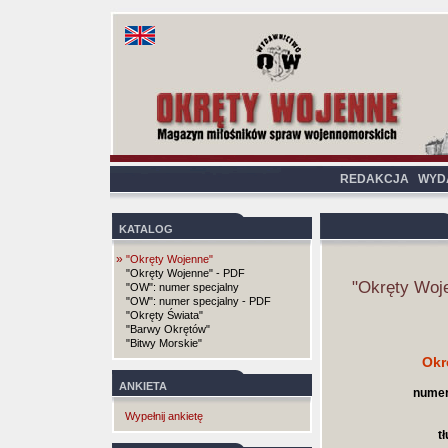
REDAKCJA
WYD
KATALOG
»
"Okręty Wojenne"
"Okręty Wojenne" - PDF
"Okręty Woj
"OW": numer specjalny
"OW": numer specjalny - PDF
"Okręty Świata"
"Barwy Okrętów"
"Bitwy Morskie"
Okr
ANKIETA
numer
Wypełnij ankietę
t