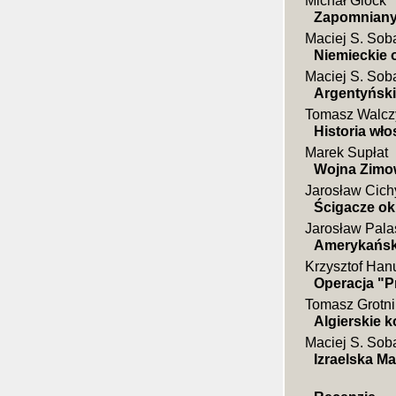
Michał Glock
Zapomniany
Maciej S. Sob
Niemieckie 
Maciej S. Sob
Argentyński
Tomasz Walcz
Historia wło
Marek Supłat
Wojna Zimow
Jarosław Cich
Ścigacze o
Jarosław Pala
Amerykański
Krzysztof Han
Operacja "P
Tomasz Grotni
Algierskie 
Maciej S. Sob
Izraelska M