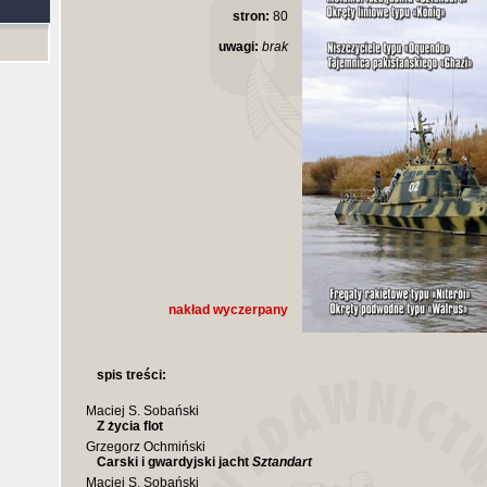
stron:
80
uwagi:
brak
nakład wyczerpany
spis treści:
Maciej S. Sobański
Z życia flot
Grzegorz Ochmiński
Carski i gwardyjski jacht
Sztandart
Maciej S. Sobański