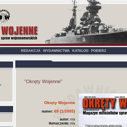
REDAKCJA
WYDAWNICTWA
KATALOG
POBIERZ
"Okręty Wojenne"
F
Okręty Wojenne
69 (1/2005)
numer:
autor:
n/a
tłumaczenie:
n/a