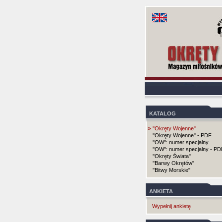
KATALOG
»
"Okręty Wojenne"
"Okręty Wojenne" - PDF
"OW": numer specjalny
"OW": numer specjalny - PD
"Okręty Świata"
"Barwy Okrętów"
"Bitwy Morskie"
ANKIETA
Wypełnij ankietę