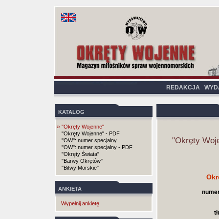
REDAKCJA
WYD
KATALOG
»
"Okręty Wojenne"
"Okręty Wojenne" - PDF
"Okręty Woj
"OW": numer specjalny
"OW": numer specjalny - PDF
"Okręty Świata"
"Barwy Okrętów"
"Bitwy Morskie"
Okr
ANKIETA
numer
Wypełnij ankietę
t