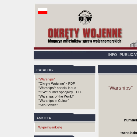
INFO
PUBLICA
CATALOG
»
"Warships"
"Okręty Wojenne" - PDF
"Warships"
"Warships": special issue
"OW": numer specjalny - PDF
"Warships of the World"
"Warships in Colour"
"Sea Battles"
ANKIETA
number
Wypełnij ankietę
translatio