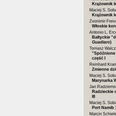
Krążownik l
Maciej S. Sob
Krążownik l
Zvonimir Frei
Włoskie kor
Antonio L. Erc
Bałtyckie "d
Guadiaro
)
Tomasz Walcz
"Spóźnione 
część I
Reinhard Kra
Zmienne dzi
Maciej S. Sob
Marynarka 
Jan Radziems
Radzieckie 
III
Maciej S. Sob
Port Namib 
Marcin Schiel