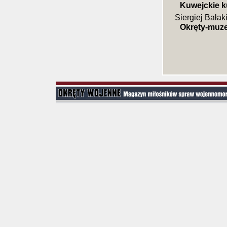
Kuwejckie k
Siergiej Bałak
Okręty-muz