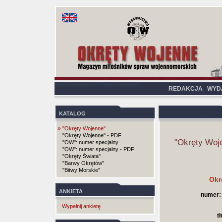
REDAKCJA
WYD
KATALOG
»
"Okręty Wojenne"
"Okręty Wojenne" - PDF
"Okręty Woj
"OW": numer specjalny
"OW": numer specjalny - PDF
"Okręty Świata"
"Barwy Okrętów"
"Bitwy Morskie"
Okr
ANKIETA
numer:
Wypełnij ankietę
t