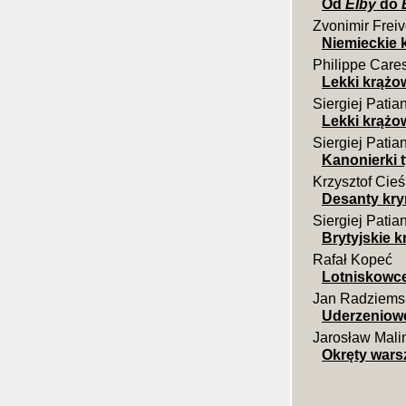
Od
Elby
do
Zvonimir Frei
Niemieckie k
Philippe Care
Lekki krążo
Siergiej Patia
Lekki krążo
Siergiej Patia
Kanonierki t
Krzysztof Cieś
Desanty krym
Siergiej Patia
Brytyjskie k
Rafał Kopeć
Lotniskowc
Jan Radziems
Uderzeniowe
Jarosław Mali
Okręty wars