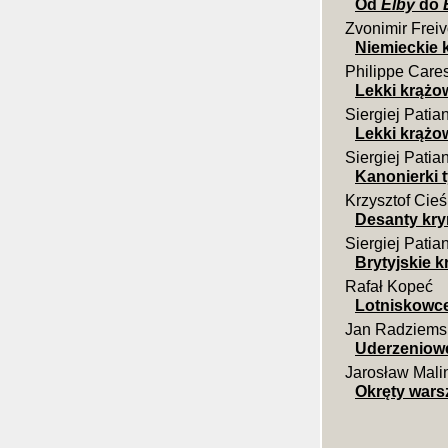
Od
Elby
do
Zvonimir Frei
Niemieckie k
Philippe Care
Lekki krążo
Siergiej Patia
Lekki krążo
Siergiej Patia
Kanonierki t
Krzysztof Cieś
Desanty krym
Siergiej Patia
Brytyjskie k
Rafał Kopeć
Lotniskowc
Jan Radziems
Uderzeniowe
Jarosław Mali
Okręty wars