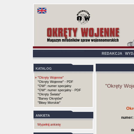
REDAKCJA
WYD
KATALOG
»
"Okręty Wojenne"
"Okręty Wojenne" - PDF
"Okręty Woj
"OW": numer specjalny
"OW": numer specjalny - PDF
"Okręty Świata"
"Barwy Okrętów"
"Bitwy Morskie"
Okr
ANKIETA
numer:
Wypełnij ankietę
t