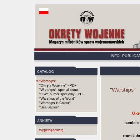
INFO
PUBLICA
CATALOG
»
"Warships"
"Okręty Wojenne" - PDF
"Warships"
"Warships": special issue
"OW": numer specjalny - PDF
"Warships of the World"
"Warships in Colour"
"Sea Battles"
Okr
ANKIETA
number:
Wypełnij ankietę
translatio