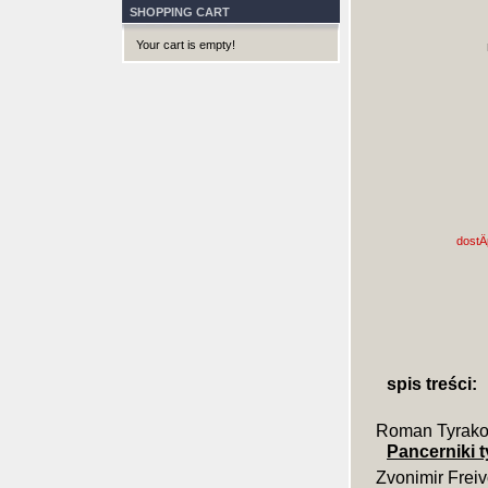
SHOPPING CART
Your cart is empty!
dostÄ
spis treści:
Roman Tyrako
Pancerniki 
Zvonimir Frei