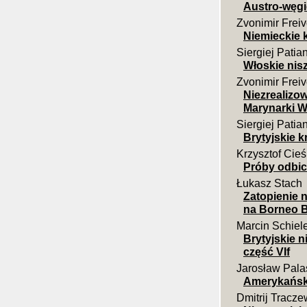
Austro-węgi
Zvonimir Frei
Niemieckie k
Siergiej Patia
Włoskie nisz
Zvonimir Frei
Niezrealizo
Marynarki W
Siergiej Patia
Brytyjskie k
Krzysztof Cieś
Próby odbic
Łukasz Stach
Zatopienie 
na Borneo B
Marcin Schiel
Brytyjskie 
część VIf
Jarosław Pala
Amerykański
Dmitrij Tracze