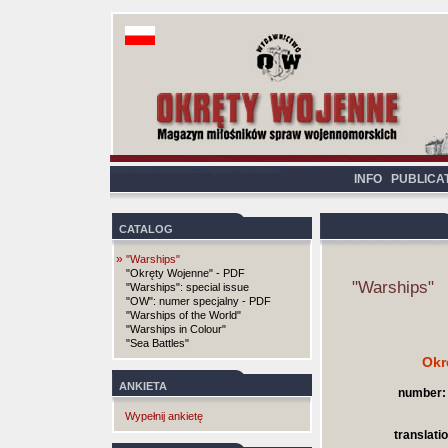
INFO
PUBLICA
CATALOG
»
"Warships"
"Okręty Wojenne" - PDF
"Warships"
"Warships": special issue
"OW": numer specjalny - PDF
"Warships of the World"
"Warships in Colour"
"Sea Battles"
Okr
ANKIETA
number:
Wypełnij ankietę
translatio