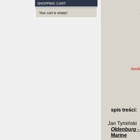
SHOPPING CART
Your cart is empty!
dostÄ
spis treści:
Jan Tymiński
Oldenburg
-
Marine