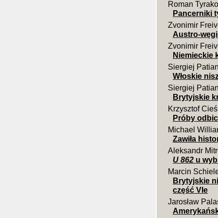
Roman Tyrako
Pancerniki 
Zvonimir Frei
Austro-węgi
Zvonimir Frei
Niemieckie k
Siergiej Patia
Włoskie nis
Siergiej Patia
Brytyjskie k
Krzysztof Cieś
Próby odbic
Michael Willi
Zawiła histo
Aleksandr Mit
U 862
u wybr
Marcin Schiel
Brytyjskie 
część VIe
Jarosław Pala
Amerykański