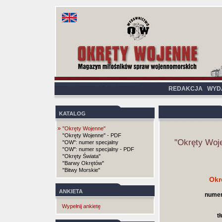
REDAKCJA
WYD
KATALOG
»
"Okręty Wojenne"
"Okręty Wojenne" - PDF
"Okręty Woj
"OW": numer specjalny
"OW": numer specjalny - PDF
"Okręty Świata"
"Barwy Okrętów"
"Bitwy Morskie"
Okr
ANKIETA
numer
Wypełnij ankietę
t