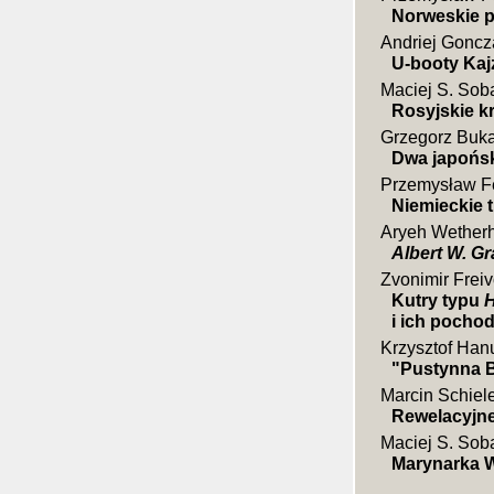
Norweskie p
Andriej Goncz
U-booty Kaj
Maciej S. Sob
Rosyjskie k
Grzegorz Buk
Dwa japońsk
Przemysław F
Niemieckie t
Aryeh Wether
Albert W. Gr
Zvonimir Frei
Kutry typu
H
i ich pocho
Krzysztof Han
"Pustynna B
Marcin Schiel
Rewelacyjne
Maciej S. Sob
Marynarka Wo