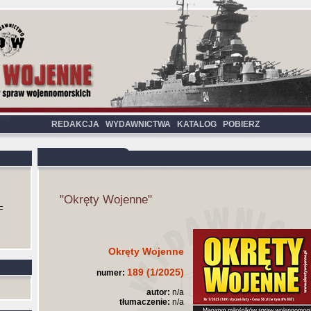
REDAKCJA
WYDAWNICTWA
KATALOG
POBIERZ
"Okręty Wojenne"
F
Okręty Wojenne
189 (1/2025)
numer:
autor:
n/a
tłumaczenie:
n/a