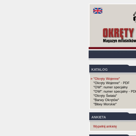
KATALOG
»
"Okręty Wojenne"
"Okręty Wojenne" - PDF
"OW": numer specjalny
"OW": numer specjalny - PD
"Okręty Świata"
"Barwy Okrętów"
"Bitwy Morskie"
ANKIETA
Wypełnij ankietę