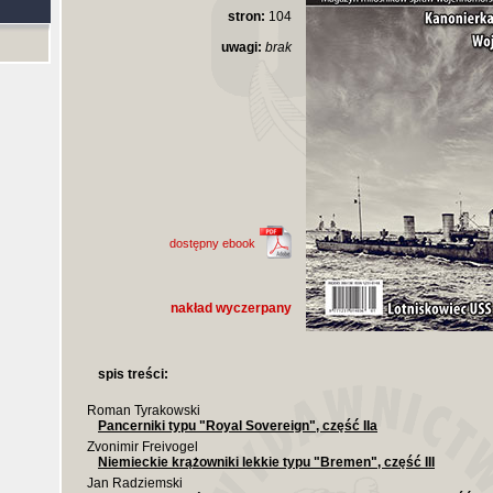
stron:
104
uwagi:
brak
dostępny ebook
nakład wyczerpany
spis treści:
Roman Tyrakowski
Pancerniki typu "Royal Sovereign", część IIa
Zvonimir Freivogel
Niemieckie krążowniki lekkie typu "Bremen", część III
Jan Radziemski