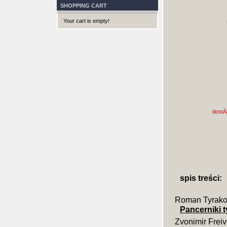
SHOPPING CART
Your cart is empty!
dostÄ
spis treści:
Roman Tyrako
Pancerniki t
Zvonimir Frei