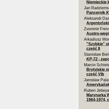
Niemieckie k
Jan Radziems
Pancernik
K
Aleksandr Da
Argentyńskie
Zvonimir Frei
Austro-węgi
Arkadiusz Wo
"Szybkie" o
część II
Stanisław Bie
KP-72
- zap
Marcin Schiel
Brytyjskie 
część VIb
Jarosław Pala
Amerykańsk
Ruben Jebey
Marynarka W
1964-1974, c