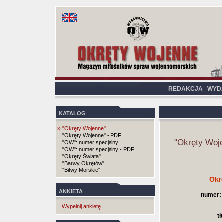
REDAKCJA
WYD
KATALOG
»
"Okręty Wojenne"
"Okręty Wojenne" - PDF
"Okręty Woj
"OW": numer specjalny
"OW": numer specjalny - PDF
"Okręty Świata"
"Barwy Okrętów"
"Bitwy Morskie"
Okr
ANKIETA
numer:
Wypełnij ankietę
t