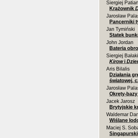
Siergiej Patia
Krążownik
D
Jarosław Pala
Pancerniki t
Jan Tymiński
Statek bun
John Jordan
Bateria obr
Siergiej Bałak
Kirow
i
Dzie
Aris Bilalis
Działania g
światowej, c
Jarosław Pala
Okręty-bazy
Jacek Jarosz
Brytyjskie k
Waldemar Dan
Wiślane lod
Maciej S. Sob
Singapurski