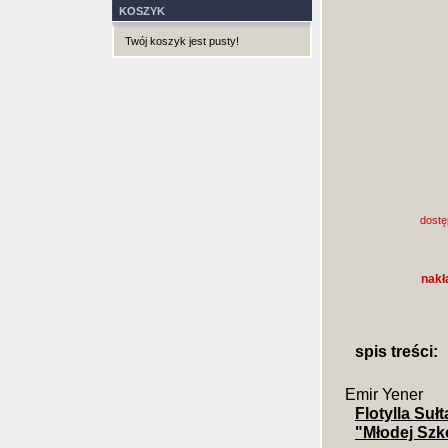
KOSZYK
Twój koszyk jest pusty!
dostę
nakł
spis treści:
Emir Yener
Flotylla Suł
"Młodej Szko