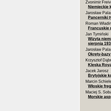
Zvonimir Frei
Niemieckie k
Jarosław Pala
Pancerniki t
Roman Władi
Francuskie 
Jan Tymiński
Wizyta niem
sierpnia 1935
Jarosław Pala
Okręty-bazy
Krzysztof Dąb
Klęska Royal
Jacek Jarosz
Brytyjskie k
Marcin Schiel
Włoskie freg
Maciej S. Sob
Morskie aspe