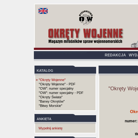
REDAKCJA
WYD
KATALOG
»
"Okręty Wojenne"
"Okręty Wojenne" - PDF
"Okręty Woj
"OW": numer specjalny
"OW": numer specjalny - PDF
"Okręty Świata"
"Barwy Okrętów"
"Bitwy Morskie"
Okr
ANKIETA
numer:
Wypełnij ankietę
t