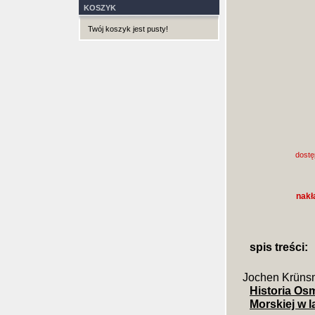
KOSZYK
Twój koszyk jest pusty!
dostę
nakł
spis treści:
Jochen Krün
Historia Os
Morskiej w l