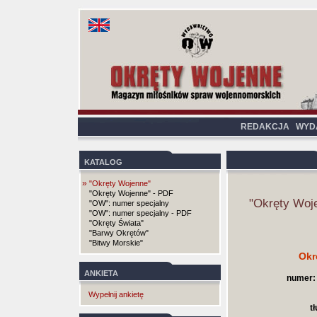
REDAKCJA
WYD
KATALOG
»
"Okręty Wojenne"
"Okręty Wojenne" - PDF
"Okręty Woj
"OW": numer specjalny
"OW": numer specjalny - PDF
"Okręty Świata"
"Barwy Okrętów"
"Bitwy Morskie"
Okr
ANKIETA
numer:
Wypełnij ankietę
t