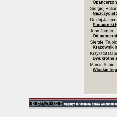
Opancerzon
Siergiej Patia
Niszczyciel
Dmitrij Jakim
Pancerniki t
John Jordan
Od pancerni
Siergiej Trubi
Krążownik l
Krzysztof Dąb
Dwukrotne z
Marcin Schiel
Włoskie freg