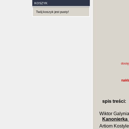
KOSZYK
Twój koszyk jest pusty!
dostę
nakł
spis treści:
Wiktor Galyni
Kanonierka
Artiom Kostyl