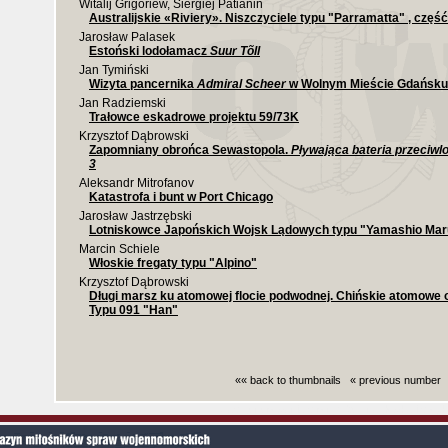
Witalij Grigoriew, Siergiej Patianin
Australijskie «Riviery». Niszczyciele typu "Parramatta" , część
Jarosław Palasek
Estoński lodołamacz
Suur Tõll
Jan Tymiński
Wizyta pancernika
Admiral Scheer
w Wolnym Mieście Gdańsku
Jan Radziemski
Trałowce eskadrowe projektu 59/73K
Krzysztof Dąbrowski
Zapomniany obrońca Sewastopola.
Pływająca bateria przeciwl
3
Aleksandr Mitrofanov
Katastrofa i bunt w Port Chicago
Jarosław Jastrzębski
Lotniskowce Japońskich Wojsk Lądowych typu "Yamashio Mar
Marcin Schiele
Włoskie fregaty typu "Alpino"
Krzysztof Dąbrowski
Długi marsz ku atomowej flocie podwodnej. Chińskie atomowe
Typu 091 "Han"
«« back to thumbnails
« previous number
Czas generowania strony (bez nagłowka i stop