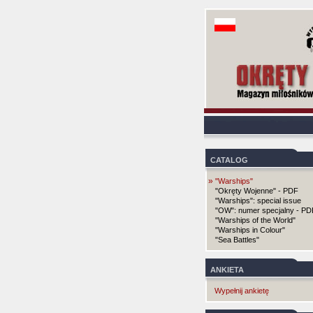
CATALOG
»
"Warships"
"Okręty Wojenne" - PDF
"Warships": special issue
"OW": numer specjalny - PD
"Warships of the World"
"Warships in Colour"
"Sea Battles"
ANKIETA
Wypełnij ankietę