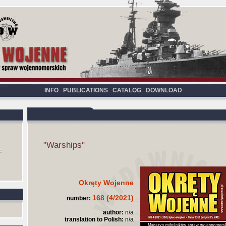
INFO
PUBLICATIONS
CATALOG
DOWNLOAD
"Warships"
F
Okręty Wojenne
168 (4/2021)
number:
author:
n/a
translation to Polish:
n/a