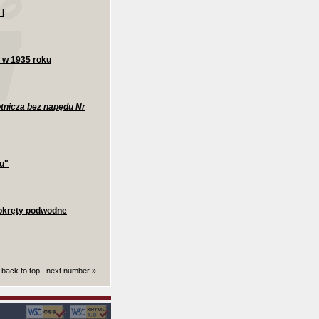
 I
 w 1935 roku
otnicza bez napędu Nr
u"
 okręty podwodne
back to top
next number »
ki): 0.0060939788818359 sekund