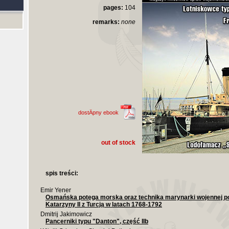
pages:
104
remarks:
none
dostÄpny ebook
out of stock
spis treści:
Emir Yener
Osmańska potęga morska oraz technika marynarki wojennej p
Katarzyny II z Turcją w latach 1768-1792
Dmitrij Jakimowicz
Pancerniki typu "Danton", część IIb