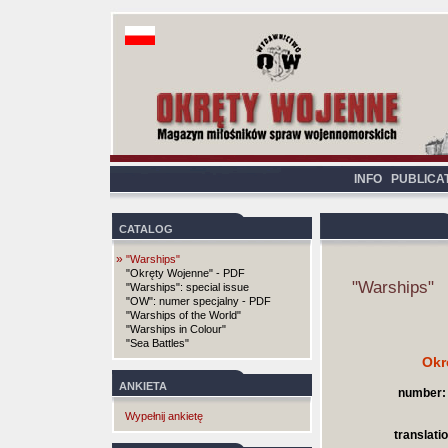
INFO
PUBLICA
CATALOG
»
"Warships"
"Okręty Wojenne" - PDF
"Warships"
"Warships": special issue
"OW": numer specjalny - PDF
"Warships of the World"
"Warships in Colour"
"Sea Battles"
Okr
ANKIETA
number:
Wypełnij ankietę
translatio