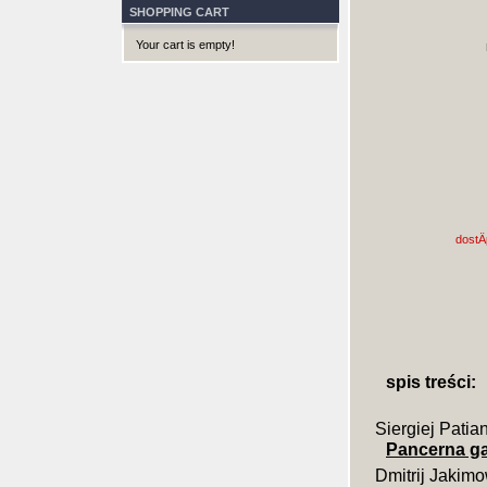
SHOPPING CART
Your cart is empty!
dostÄ
spis treści:
Siergiej Patia
Pancerna gal
Dmitrij Jakim