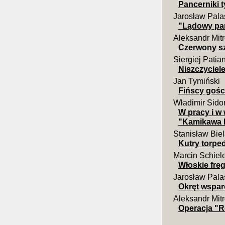
Pancerniki t
Jarosław Pala
"Lądowy pa
Aleksandr Mit
Czerwony s
Siergiej Patia
Niszczyciele
Jan Tymiński
Fińscy gośc
Władimir Sido
W pracy i w
"Kamikawa Ma
Stanisław Bie
Kutry torped
Marcin Schiel
Włoskie freg
Jarosław Pala
Okręt wspa
Aleksandr Mit
Operacja "R