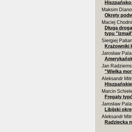
Hiszpańsko-
Maksim Dian
Okręty podw
Maciej Chodni
Długa droga 
typu "Izmaił"
Siergiej Patia
Krążowniki 
Jarosław Pala
Amerykańsk
Jan Radziems
"Wielka mors
Aleksandr Mit
Hiszpańskie 
Marcin Schiel
Fregaty typó
Jarosław Pala
Libijski okr
Aleksandr Mit
Radziecka m