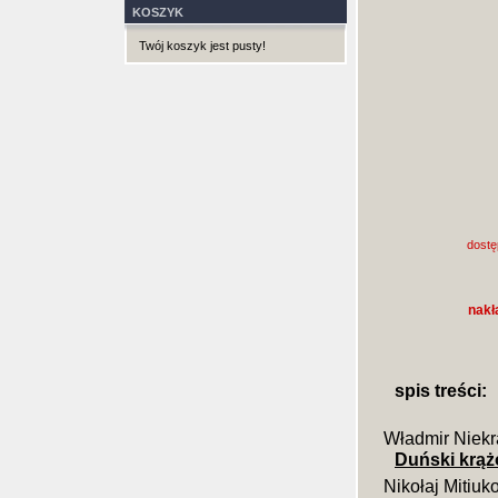
KOSZYK
Twój koszyk jest pusty!
dostę
nakł
spis treści:
Władmir Niekra
Duński krą
Nikołaj Mitiuk