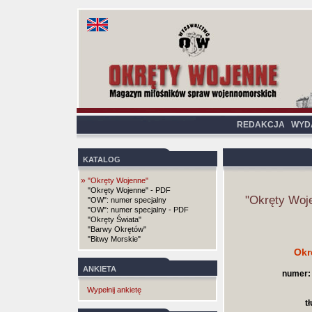
REDAKCJA
WYD
KATALOG
»
"Okręty Wojenne"
"Okręty Wojenne" - PDF
"Okręty Woj
"OW": numer specjalny
"OW": numer specjalny - PDF
"Okręty Świata"
"Barwy Okrętów"
"Bitwy Morskie"
Okr
ANKIETA
numer:
Wypełnij ankietę
t