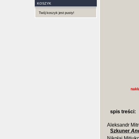
KOSZYK
Twój koszyk jest pusty!
nakł
spis treści:
Aleksandr Mit
Szkuner
An
Nikołaj Mitiuk