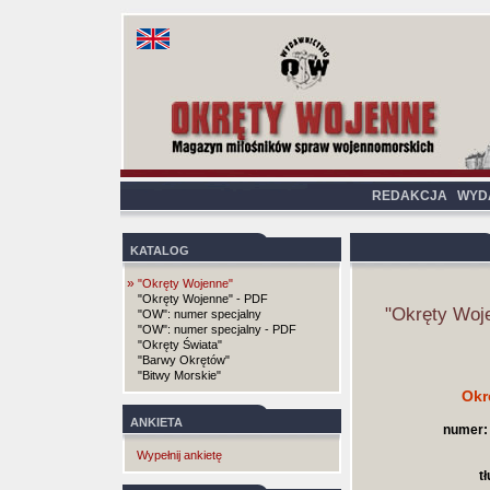
REDAKCJA
WYD
KATALOG
»
"Okręty Wojenne"
"Okręty Wojenne" - PDF
"Okręty Woj
"OW": numer specjalny
"OW": numer specjalny - PDF
"Okręty Świata"
"Barwy Okrętów"
"Bitwy Morskie"
Okr
ANKIETA
numer:
Wypełnij ankietę
t