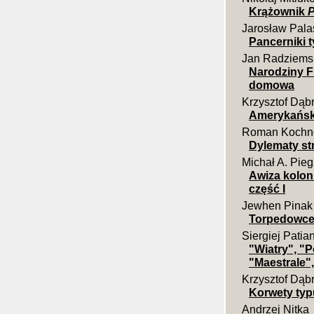
Krążownik
P
Jarosław Pala
Pancerniki ty
Jan Radziems
Narodziny F
domowa
Krzysztof Dąb
Amerykański
Roman Kochn
Dylematy st
Michał A. Pieg
Awiza koloni
część I
Jewhen Pinak
Torpedowce t
Siergiej Patia
"Wiatry", "P
"Maestrale",
Krzysztof Dąb
Korwety typ
Andrzej Nitka