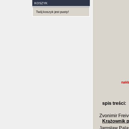
KOSZYK
Twój koszyk jest pusty!
nakł
spis treści:
Zvonimir Frei
Krążownik 
Jarosław Pala