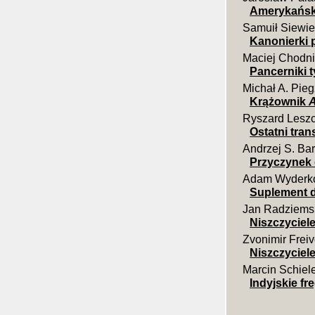
Amerykańsk
Samuił Siewie
Kanonierki 
Maciej Chodni
Pancerniki 
Michał A. Pieg
Krążownik
A
Ryszard Leszc
Ostatni tran
Andrzej S. Bar
Przyczynek 
Adam Wyderk
Suplement d
Jan Radziems
Niszczyciele
Zvonimir Frei
Niszczyciel
Marcin Schiel
Indyjskie fr