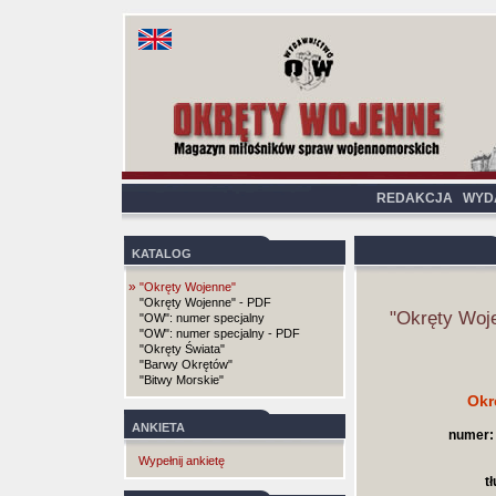
REDAKCJA
WYD
KATALOG
»
"Okręty Wojenne"
"Okręty Wojenne" - PDF
"Okręty Woj
"OW": numer specjalny
"OW": numer specjalny - PDF
"Okręty Świata"
"Barwy Okrętów"
"Bitwy Morskie"
Okr
ANKIETA
numer:
Wypełnij ankietę
t