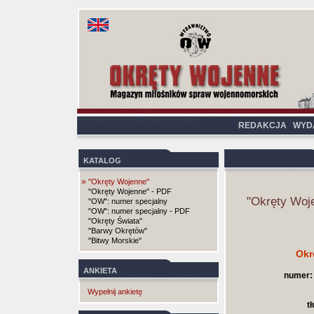
REDAKCJA
WYD
KATALOG
»
"Okręty Wojenne"
"Okręty Wojenne" - PDF
"Okręty Woj
"OW": numer specjalny
"OW": numer specjalny - PDF
"Okręty Świata"
"Barwy Okrętów"
"Bitwy Morskie"
Okr
ANKIETA
numer:
Wypełnij ankietę
t