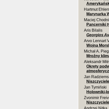
Amerykańsk
Hartmut Ehler
Marynarka W
Maciej Chodni
Pancerniki 
Aris Bilalis
Georgios Av
Arvo Lennart 
Wojna Morsk
Michał A. Pieg
Mroźny klim
Aleksandr Mit
Okręty podw
atmosferyczn
Jan Radziems
Niszczyciele
Jan Tymiński
Holowniki-l
Zvonimir Frei
Niszczyciel
Andrzej Nitka