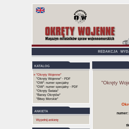
REDAKCJA
WYD
KATALOG
»
"Okręty Wojenne"
"Okręty Wojenne" - PDF
"Okręty Woj
"OW": numer specjalny
"OW": numer specjalny - PDF
"Okręty Świata"
"Barwy Okrętów"
"Bitwy Morskie"
Okr
ANKIETA
numer:
Wypełnij ankietę
t