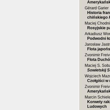
Amerykański
Gérard Garier
Historia fr
chińskiego
Maciej Chodni
Rosyjskie p
Arkadiusz Wo
Podwodni ł
Jarosław Jast
Flota japoń
Zvonimir Frei
Flota Duch
Maciej S. Sob
Sowietskij S
Wojciech Maz
Czołgiści w
Zvonimir Freiv
Amerykański
Marcin Schiel
Korwety rak
Ludowych