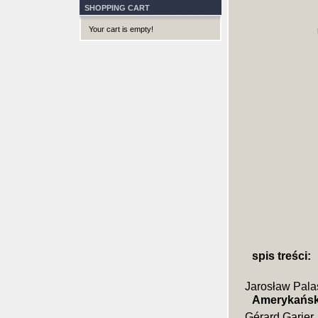
SHOPPING CART
Your cart is empty!
spis treści:
Jarosław Pala
Amerykański
Gérard Garier