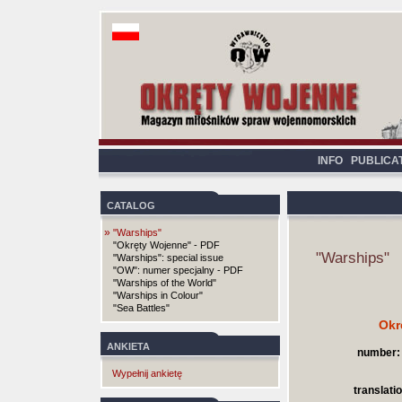
INFO
PUBLICA
CATALOG
»
"Warships"
"Okręty Wojenne" - PDF
"Warships"
"Warships": special issue
"OW": numer specjalny - PDF
"Warships of the World"
"Warships in Colour"
"Sea Battles"
Okr
ANKIETA
number:
Wypełnij ankietę
translatio