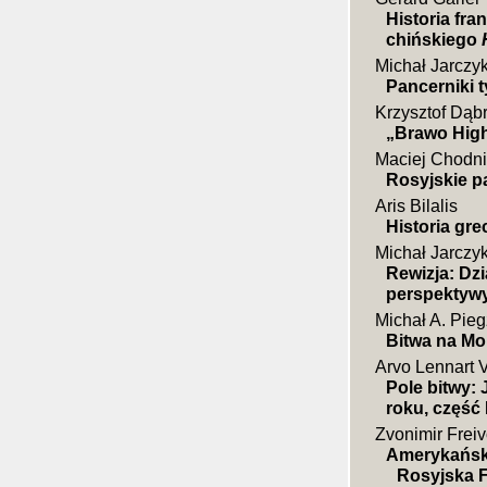
Historia fr
chińskiego
Michał Jarczy
Pancerniki 
Krzysztof Dąb
„Brawo High
Maciej Chodni
Rosyjskie p
Aris Bilalis
Historia gr
Michał Jarczy
Rewizja: Dz
perspektywy
Michał A. Pieg
Bitwa na Mor
Arvo Lennart 
Pole bitwy: 
roku, część I
Zvonimir Freiv
Amerykański
Rosyjska F