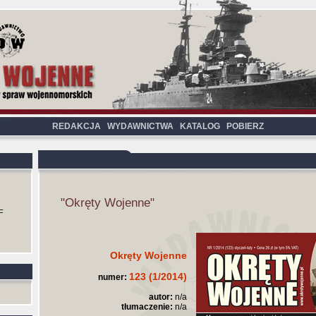
REDAKCJA
WYDAWNICTWA
KATALOG
POBIERZ
"Okręty Wojenne"
F
Okręty Wojenne
123 (1/2014)
numer:
autor:
n/a
tłumaczenie:
n/a