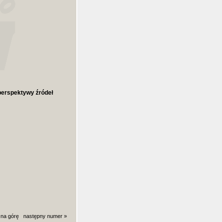
perspektywy źródeł
 na górę
następny numer »