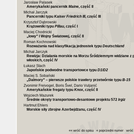
Jarosław Palasek
Amerykański pancernik
Maine
, część II
Michał Jarczyk
Pancerniki typu
Kaiser Friedrich III
, część III
Krzysztof Dąbrowski
Krążowniki typu
Pillau
, część I
Maciej Chodnicki
„Iowy” I Wojny Światowej, część II
Roman Kochnowski
Rozważania nad klasyfikacją jednostek typu
Deutschland
Michał Jarczyk
Rewizja: Działania morskie na Morzu Śródziemnym widziane z 
włoskich, część IV
Łukasz Stach
Japońskie podwodne transportowce typu
D1
/
D2
Maciej S. Sobański
„Dalmory” – pierwsze polskie trawlery przetwórnie typu
B-15
Zvonimir Freivogel, Boris Švel, Dario Vuljanić
Amerykańskie fregaty typu
Knox
, część II
Wojciech Mazurek
Średnie okręty transportowo-desantowe projektu 572
Irgiz
Hartmut Ehlers
Morskie siły zbrojne Azerbejdżanu, część IV
«« wróć do spisu
« poprzedni numer
wróć