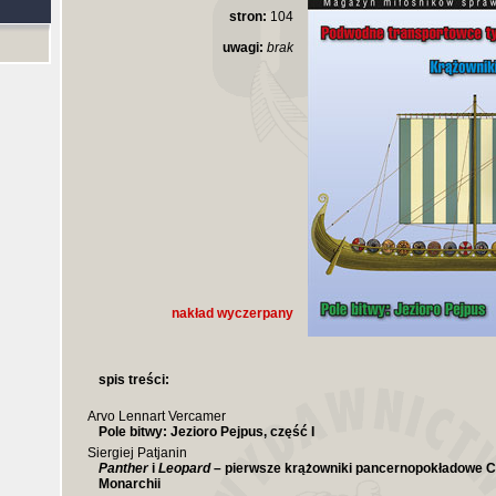
stron:
104
uwagi:
brak
nakład wyczerpany
spis treści:
Arvo Lennart Vercamer
Pole bitwy: Jezioro Pejpus, część I
Siergiej Patjanin
Panther
i
Leopard
– pierwsze krążowniki pancernopokładowe C
Monarchii