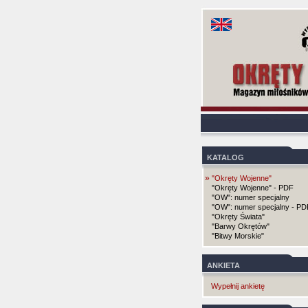
KATALOG
»
"Okręty Wojenne"
"Okręty Wojenne" - PDF
"OW": numer specjalny
"OW": numer specjalny - PD
"Okręty Świata"
"Barwy Okrętów"
"Bitwy Morskie"
ANKIETA
Wypełnij ankietę