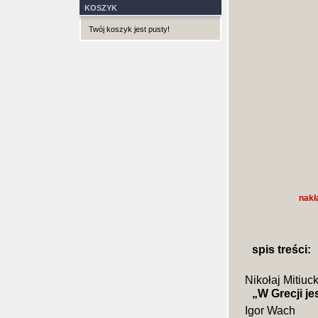
KOSZYK
Twój koszyk jest pusty!
nakł
spis treści:
Nikołaj Mitiuc
„W Grecji j
Igor Wach