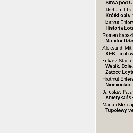
Bitwa pod Ul
Ekkehard Eb
Krótki opis 
Hartmut Ehler
Historia Łot
Roman Łapsz
Monitor
Uda
Aleksandr Mit
KFK - mali w
Łukasz Stach
Wabik. Dzia
Zatoce Leyte
Hartmut Ehler
Niemieckie o
Jarosław Pala
Amerykańsk
Marian Mikoła
Tupolewy ver