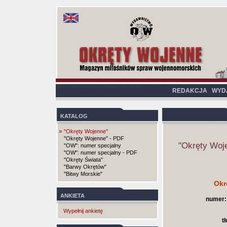
REDAKCJA
WYD
KATALOG
»
"Okręty Wojenne"
"Okręty Wojenne" - PDF
"Okręty Woj
"OW": numer specjalny
"OW": numer specjalny - PDF
"Okręty Świata"
"Barwy Okrętów"
"Bitwy Morskie"
Okr
ANKIETA
numer:
Wypełnij ankietę
t