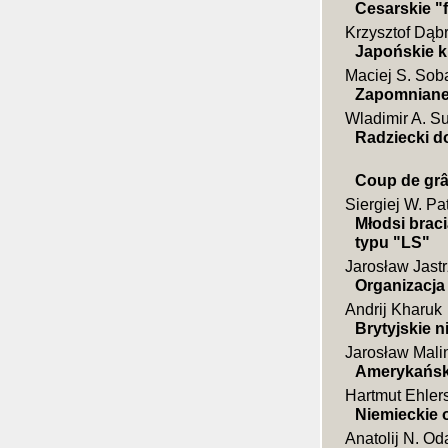
Cesarskie "f
Krzysztof Dąb
Japońskie k
Maciej S. Sob
Zapomniane 
Wladimir A. S
Radziecki 
Coup de grâ
Siergiej W. Pa
Młodsi brac
typu "LS"
Jarosław Jast
Organizacja
Andrij Kharuk
Brytyjskie n
Jarosław Mali
Amerykańsk
Hartmut Ehler
Niemieckie o
Anatolij N. Od