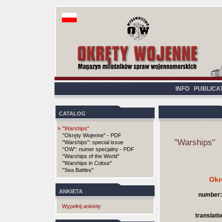
INFO
PUBLICA
CATALOG
»
"Warships"
"Okręty Wojenne" - PDF
"Warships"
"Warships": special issue
"OW": numer specjalny - PDF
"Warships of the World"
"Warships in Colour"
"Sea Battles"
Okr
ANKIETA
number:
Wypełnij ankietę
translatio