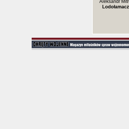
Aleksandr Mit
Lodołamacze