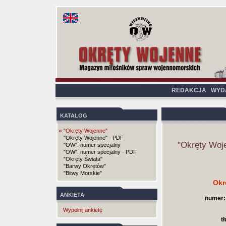
REDAKCJA
WYD
KATALOG
»
"Okręty Wojenne"
"Okręty Wojenne" - PDF
"Okręty Woj
"OW": numer specjalny
"OW": numer specjalny - PDF
"Okręty Świata"
"Barwy Okrętów"
"Bitwy Morskie"
Okr
ANKIETA
numer:
Wypełnij ankietę
t