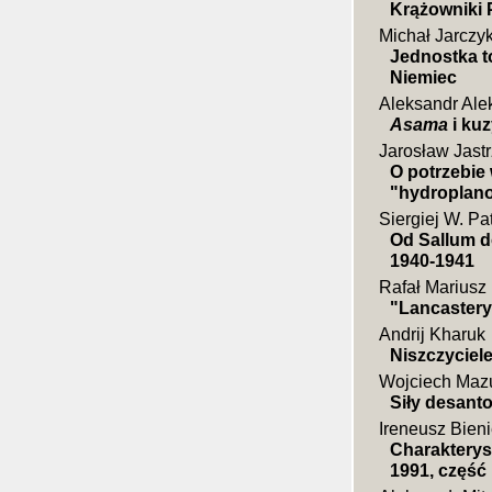
Krążowniki P
Michał Jarczy
Jednostka 
Niemiec
Aleksandr Ale
Asama
i kuz
Jarosław Jast
O potrzebie
"hydroplan
Siergiej W. Pa
Od Sallum d
1940-1941
Rafał Mariusz
"Lancastery
Andrij Kharuk
Niszczyciel
Wojciech Maz
Siły desanto
Ireneusz Bieni
Charakterys
1991, część I