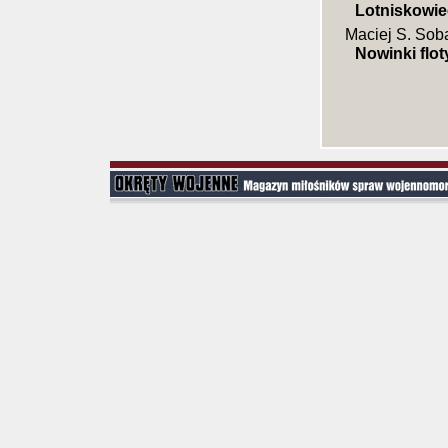
Lotniskowi
Maciej S. Sob
Nowinki flot