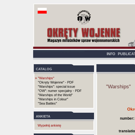
INFO
PUBLICA
CATALOG
»
"Warships"
"Okręty Wojenne" - PDF
"Warships"
"Warships": special issue
"OW": numer specjalny - PDF
"Warships of the World"
"Warships in Colour"
"Sea Battles"
Okr
ANKIETA
number:
Wypełnij ankietę
translatio