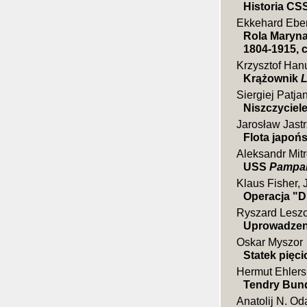
Historia CS
Ekkehard Eb
Rola Marynar
1804-1915, c
Krzysztof Han
Krążownik
L
Siergiej Patja
Niszczyciel
Jarosław Jast
Flota japońs
Aleksandr Mit
USS
Pampan
Klaus Fisher, 
Operacja "D
Ryszard Leszc
Uprowadzen
Oskar Myszor
Statek pięci
Hermut Ehlers
Tendry Bund
Anatolij N. Od