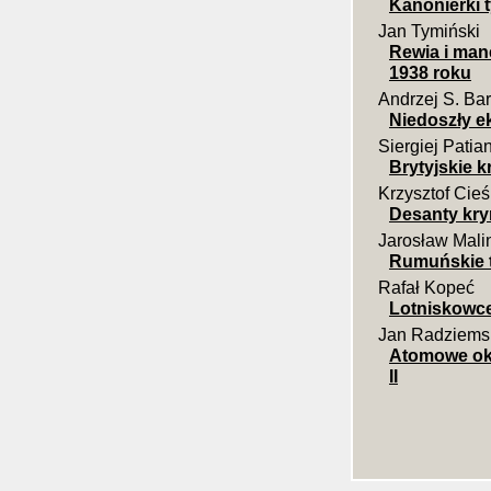
Kanonierki t
Jan Tymiński
Rewia i mane
1938 roku
Andrzej S. Bar
Niedoszły e
Siergiej Patia
Brytyjskie k
Krzysztof Cieś
Desanty krym
Jarosław Mali
Rumuńskie t
Rafał Kopeć
Lotniskowc
Jan Radziems
Atomowe okr
II