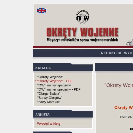
REDAKCJA
WYD
KATALOG
"Okręty Wojenne"
»
"Okręty Wojenne" - PDF
"Okręty Woj
"OW": numer specjalny
"OW": numer specjalny - PDF
"Okręty Świata"
"Barwy Okrętów"
"Bitwy Morskie"
Okręty W
ANKIETA
numer:
Wypełnij ankietę
t