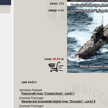
stron:
104
uwagi:
brak
cena:
40.00
zł.
spis treści:
Jarosław Palasek
Pancerniki typu "Connecticut", część I
Zvonimir Freivogel
Niemieckie krążowniki lekkie typu "Dresden", część II
Zvonimir Freivogel