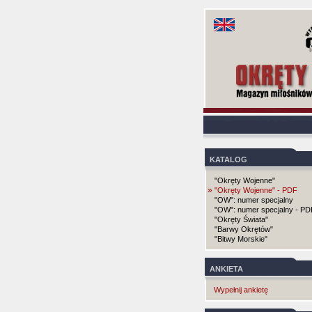
KATALOG
"Okręty Wojenne"
»
"Okręty Wojenne" - PDF
"OW": numer specjalny
"OW": numer specjalny - PD
"Okręty Świata"
"Barwy Okrętów"
"Bitwy Morskie"
ANKIETA
Wypełnij ankietę