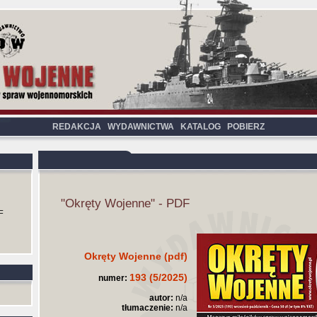
REDAKCJA
WYDAWNICTWA
KATALOG
POBIERZ
"Okręty Wojenne" - PDF
F
Okręty Wojenne (pdf)
193 (5/2025)
numer:
autor:
n/a
tłumaczenie:
n/a