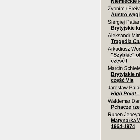
Niemieckie k
Zvonimir Frei
Austro-węgi
Siergiej Patia
Brytyjskie k
Aleksandr Mit
Tragedia
Cas
Arkadiusz Wo
"Szybkie" o
część I
Marcin Schiel
Brytyjskie 
część VIa
Jarosław Pala
High Point
-
Waldemar Dan
Pchacze rzec
Ruben Jebey
Marynarka W
1964-1974