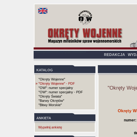
REDAKCJA
WYD
KATALOG
"Okręty Wojenne"
»
"Okręty Wojenne" - PDF
"Okręty Woj
"OW": numer specjalny
"OW": numer specjalny - PDF
"Okręty Świata"
"Barwy Okrętów"
"Bitwy Morskie"
Okręty W
ANKIETA
numer:
Wypełnij ankietę
t