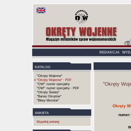
REDAKCJA
WYD
KATALOG
"Okręty Wojenne"
»
"Okręty Wojenne" - PDF
"Okręty Woj
"OW": numer specjalny
"OW": numer specjalny - PDF
"Okręty Świata"
"Barwy Okrętów"
"Bitwy Morskie"
Okręty W
ANKIETA
numer:
Wypełnij ankietę
t