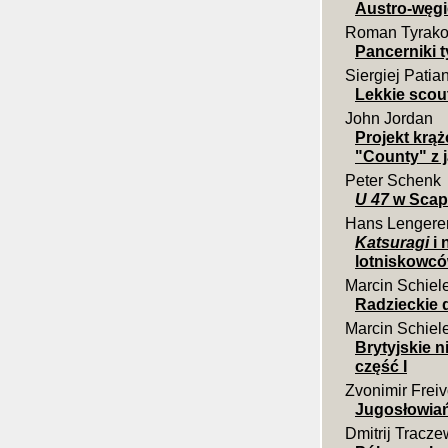
Austro-węgi
Roman Tyrako
Pancerniki 
Siergiej Patia
Lekkie scout
John Jordan
Projekt krąż
"County" z
Peter Schenk
U 47
w Scap
Hans Lengere
Katsuragi
i 
lotniskowc
Marcin Schiel
Radzieckie d
Marcin Schiel
Brytyjskie 
część I
Zvonimir Frei
Jugosłowiań
Dmitrij Tracze