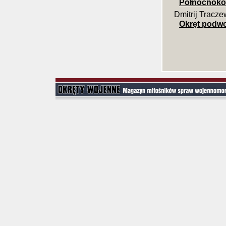
Północnokor
Dmitrij Tracze
Okręt podw