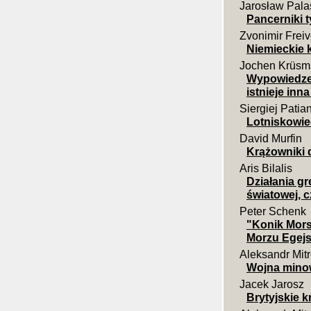
Jarosław Pala
Pancerniki t
Zvonimir Frei
Niemieckie 
Jochen Krüs
Wypowiedzeni
istnieje inn
Siergiej Patia
Lotniskowi
David Murfin
Krążowniki d
Aris Bilalis
Działania g
światowej, c
Peter Schenk
"Konik Mor
Morzu Egej
Aleksandr Mit
Wojna mino
Jacek Jarosz
Brytyjskie k