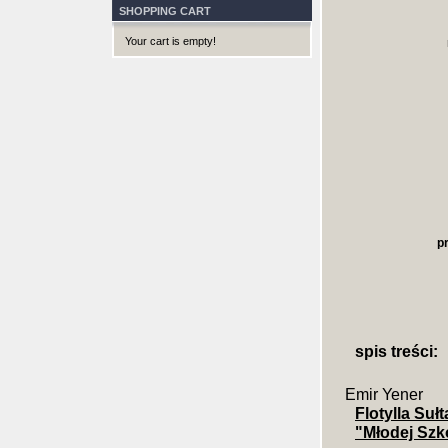
SHOPPING CART
Your cart is empty!
p
spis treści:
Emir Yener
Flotylla Suł
"Młodej Szko