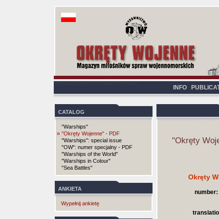
INFO
PUBLICA
CATALOG
"Warships"
»
"Okręty Wojenne" - PDF
"Okręty Woj
"Warships": special issue
"OW": numer specjalny - PDF
"Warships of the World"
"Warships in Colour"
"Sea Battles"
Okręty W
ANKIETA
number:
Wypełnij ankietę
translatio