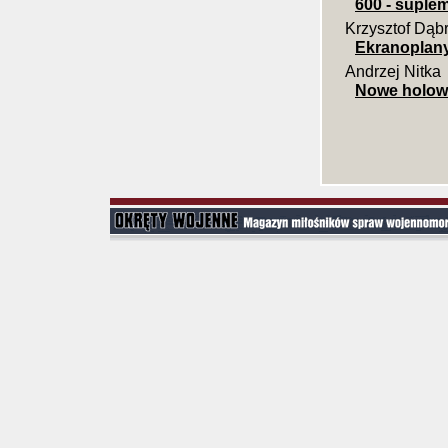
600 - suple
Krzysztof Dąb
Ekranoplany
Andrzej Nitka
Nowe holown